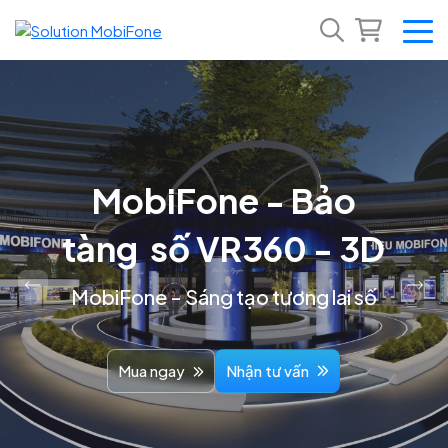
MobiFone - Bảo
LOA THẦN TÀI
tàng số VR360 - 3D
MOBIFONE
MobiFone - Sáng tạo tương lai số
Mua ngay
Nhận tư vấn
Mua ngay
Nhận tư vấn