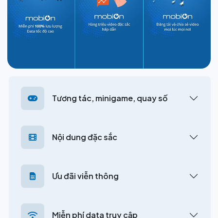
Tương tác, minigame, quay số
Nội dung đặc sắc
Ưu đãi viễn thông
Miễn phí data truy cập