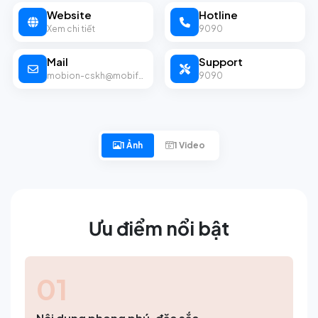
Website
Hotline
Xem chi tiết
9090
Mail
Support
mobion-cskh@mobifone.vn
9090
1 Ảnh
1 Video
Ưu điểm nổi bật
01