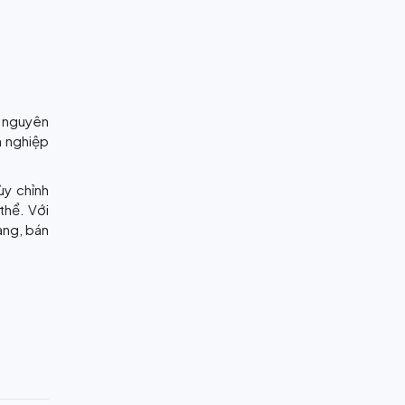
i nguyên
h nghiệp
ùy chỉnh
thể. Với
àng, bán