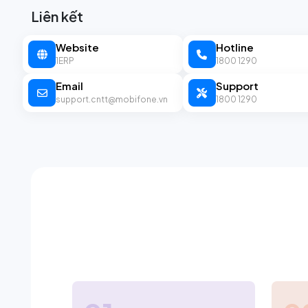
Liên kết
Website
Hotline
1ERP
1800 1290
Email
Support
support.cntt@mobifone.vn
1800 1290