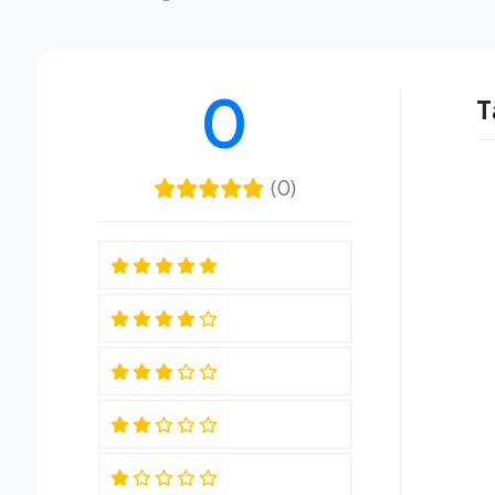
0
T
(0)