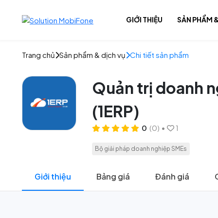
GIỚI THIỆU
SẢN PHẨM &
Trang chủ
Sản phẩm & dịch vụ
Chi tiết sản phẩm
Giải pháp số
Quản trị doanh n
Nội dung số
(1ERP)
Hạ tầng số
0
(0)
•
1
Bộ giải pháp doanh nghiệp SMEs
Giới thiệu
Bảng giá
Đánh giá