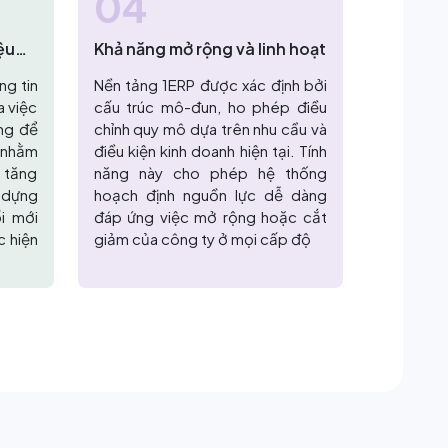
04
ệu
Khả năng mở rộng và linh hoạt
ng tin
Nền tảng 1ERP được xác định bởi
a việc
cấu trúc mô-đun, ho phép điều
ng để
chỉnh quy mô dựa trên nhu cầu và
c nhằm
điều kiện kinh doanh hiện tại. Tính
 tăng
năng này cho phép hệ thống
y dựng
hoạch định nguồn lực dễ dàng
i mới
đáp ứng việc mở rộng hoặc cắt
c hiện
giảm của công ty ở mọi cấp độ