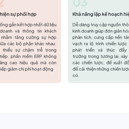
2
03
thiện sự phối hợp
Khả năng lập kế hoạch hi
quả
ống gắn kết hợp nhất dữ liệu
Dễ dàng truy cập nguồn thô
 doanh và thông tin khách
kinh doanh giúp đơn giản hó
 nhằm tăng cường sự hợp
phân tích, cung cấp nền tả
giữa các bộ phận khác nhau.
vạch ra lộ trình chiến lượ
 thiểu sự chậm trễ trong
phát triển và thúc đẩy
 tiếp, phần mềm ERP không
trưởng trong tương lai, xâ
nâng cao hiệu quả mà còn
các chiến lược, đề xuất đổ
tiếp giảm chi phí hoạt động
để cải thiện những chiến lượ
có.