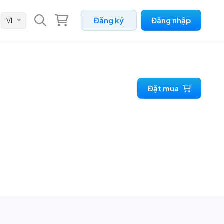
Đăng ký
Đăng nhập
VI
 ký số MOBIFONE CA
 pháp quản lý văn bản MobiFone
ice
đồng điện tử - MobiFone
Đặt mua
ntract
đơn điện tử - MobiFone Invoice
 pháp Quản trị nhân sự MobiFone
M
 vụ Tổng đài SIP Trunk