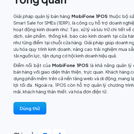
Giải pháp quản lý bán hàng
MobiFone 1POS
thuộc bộ s
Smart Sale for SMEs (1ERP), là công cụ hỗ trợ doanh nghi
hoạt động kinh doanh như: Tạo, xử lý và lưu trữ chi tiết về
dịch, sản phẩm, thống kê, báo cáo kinh doanh tại cửa h
như từng điểm tại chuỗi cửa hàng. Giải pháp giúp doanh ng
ưu hóa quy trình kinh doanh, nâng cao trải nghiệm mua s
tải nguồn lực, tận dụng cơ hội kinh doanh hiệu quả.
Điểm nổi bật của
MobiFone 1POS
là khả năng quản lý
bán hàng với giao diện thân thiện, trực quan. Khách hàng c
dụng phần mềm trên cả nền tảng web và di động, mang lại
lợi tối đa. Ngoài ra, 1POS còn hỗ trợ quản lý chương trìn
mãi, khách hàng thân thiết, và hóa đơn điện tử.
Dùng thử