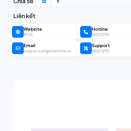
Chia sẻ
Liên kết
Website
Hotline
1POS
1800 1290
Email
Support
support.cntt@mobifone.vn
1800 1290