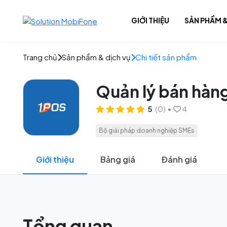
GIỚI THIỆU
SẢN PHẨM &
Trang chủ
Sản phẩm & dịch vụ
Chi tiết sản phẩm
Giải pháp số
Quản lý bán hàn
Nội dung số
5
(0)
•
4
Hạ tầng số
Bộ giải pháp doanh nghiệp SMEs
Giới thiệu
Bảng giá
Đánh giá
Tổng quan