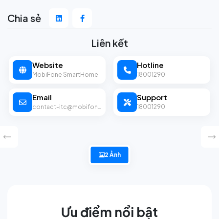
Chia sẻ
Liên kết
Website
Hotline
MobiFone SmartHome
18001290
Email
Support
contact-itc@mobifone.vn
18001290
2 Ảnh
Ưu điểm nổi bật