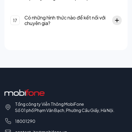
Có những hình thức nào để kết nối với
17
chuyên gia?
Tổng công ty Viễn Thông MobiFone
Số 01 phố Phạm Văn Bạch, Phường Cầu Giấy, Hà Nội.
18001290
contact-itc@mobifone.vn