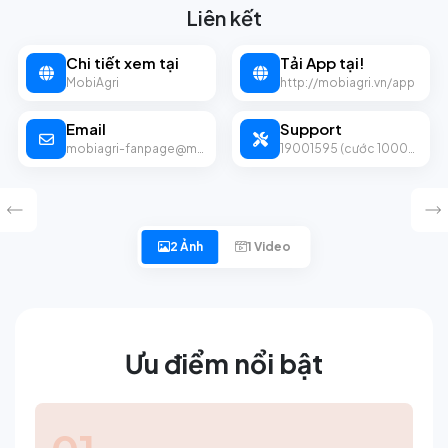
Liên kết
Chi tiết xem tại
Tải App tại!
MobiAgri
http://mobiagri.vn/app
Email
Support
mobiagri-fanpage@mobifone.vn
19001595 (cước 1000d/p)
2 Ảnh
1 Video
Ưu điểm nổi bật