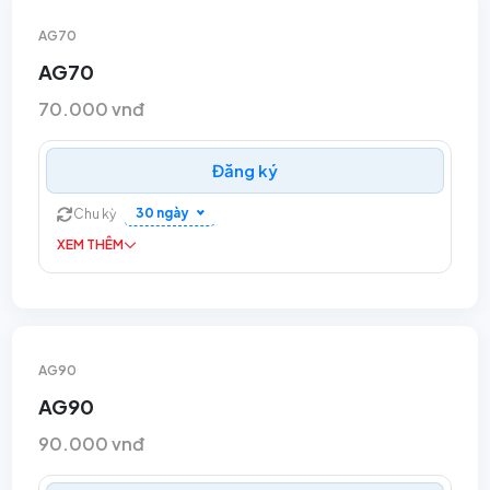
AG70
AG70
70.000 vnđ
Đăng ký
30 ngày
Chu kỳ
XEM THÊM
AG90
AG90
90.000 vnđ