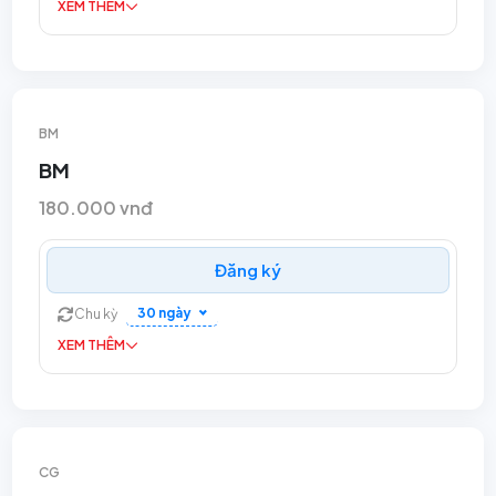
XEM THÊM
BM
BM
180.000 vnđ
Đăng ký
30 ngày
Chu kỳ
XEM THÊM
CG