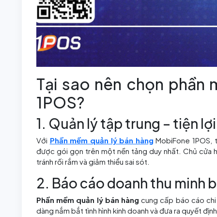
Tại sao nên chọn phần
1POS?
1. Quản lý tập trung – tiện l
Với
Phần mềm quản lý bán hàng
MobiFone 1POS, tấ
được gói gọn trên một nền tảng duy nhất. Chủ cửa 
tránh rối rắm và giảm thiểu sai sót.
2. Báo cáo doanh thu minh b
Phần mềm quản lý bán hàng
cung cấp báo cáo chi t
dàng nắm bắt tình hình kinh doanh và đưa ra quyết định