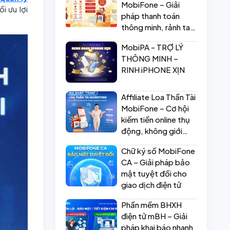
MobiFone – Giải
i ưu lợi
pháp thanh toán
thông minh, rảnh tay
bán hàng hiệu quả
MobiPA - TRỢ LÝ
THÔNG MINH –
RINH iPHONE XỊN
Affiliate Loa Thần Tài
MobiFone – Cơ hội
kiếm tiền online thụ
động, không giới
hạn!
Chữ ký số MobiFone
CA – Giải pháp bảo
mật tuyệt đối cho
giao dịch điện tử
Phần mềm BHXH
điện tử mBH – Giải
pháp khai báo nhanh