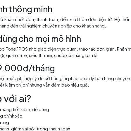
ình thông minh
từ khâu chốt đơn, thanh toán, đến xuất hóa đơn điện tử. Hệ thố
i mang đến trải nghiệm chuyên nghiệp cho khách hàng.
 dùng cho mọi mô hình
obiFone 1POS nhờ giao diện trực quan, thao tác đơn giản. Phần
ợi, quán café, siêu thị mini, chuỗi cửa hàng bán lẻ.
ừ 99.000đ/tháng
một mức phí hợp lý để sở hữu giải pháp quản lý bán hàng chuyên
iết kiệm chi phí nhưng vẫn đảm bảo hiệu quả.
với ai?
 hàng tiết kiệm, dễ dùng
g chính xác
trung
anh, giảm sai sót trong thanh toán