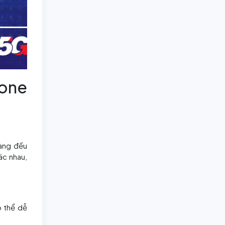
Fone
hàng đều
ác nhau,
ó thể dễ