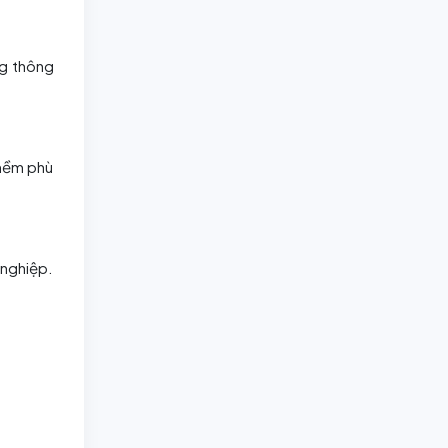
ng thông
 mềm phù
 nghiệp.