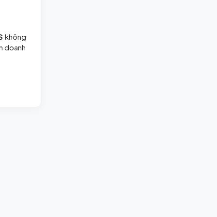
S
không
nh doanh