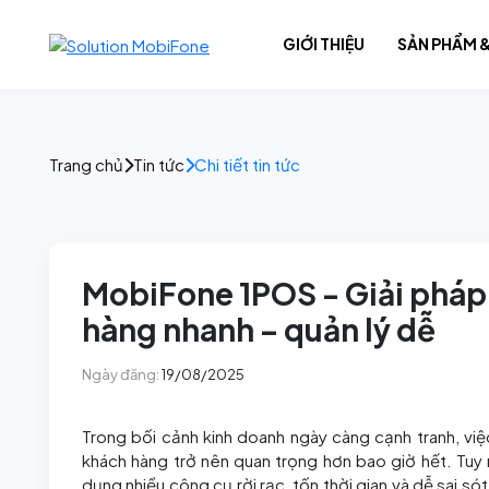
GIỚI THIỆU
SẢN PHẨM &
Giải pháp số
Trang chủ
Tin tức
Chi tiết tin tức
Nội dung số
Hạ tầng số
MobiFone 1POS - Giải pháp 
hàng nhanh – quản lý dễ
Ngày đăng:
19/08/2025
Trong bối cảnh kinh doanh ngày càng cạnh tranh, vi
khách hàng trở nên quan trọng hơn bao giờ hết. Tuy 
dụng nhiều công cụ rời rạc, tốn thời gian và dễ sai 