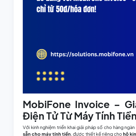
MobiFone Invoice – G
Điện Tử Từ Máy Tính Tiề
Với kinh nghiệm triển khai giải pháp số cho hàng n
sẵn cho máy tính tiền
, được thiết kế riêng cho
hộ ki