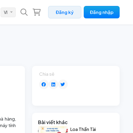
Đăng ký
Đăng nhập
VI
 ký số MOBIFONE CA
 pháp quản lý văn bản MobiFone
ice
đồng điện tử - MobiFone
ntract
đơn điện tử - MobiFone Invoice
 pháp Quản trị nhân sự MobiFone
Chia sẻ
M
 vụ Tổng đài SIP Trunk
hà hàng,
Bài viết khác
máy tính
Loa Thần Tài