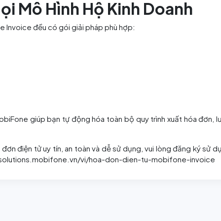
Mọi Mô Hình Hộ Kinh Doanh
e Invoice đều có gói giải pháp phù hợp:
biFone giúp bạn tự động hóa toàn bộ quy trình xuất hóa đơn, lư
ơn điện tử uy tín, an toàn và dễ sử dụng, vui lòng đăng ký sử d
://solutions.mobifone.vn/vi/hoa-don-dien-tu-mobifone-invoice