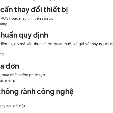
cần thay đổi thiết bị
POS hoặc máy tính tiền sẵn có.
hàng.
chuẩn quy định
điện tử, có mã xác thực từ cơ quan thuế, và gửi về máy người 
CP.
óa đơn
oán, mua phần mềm phức tạp.
phần mềm.
không rành công nghệ
ay sau cài đặt.