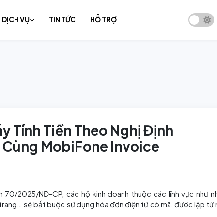
 DỊCH VỤ
TIN TỨC
HỖ TRỢ
1
2
Loa Thần Tài MobiFone
Chữ
Quản lý hóa đơn điện tử - MobiFone
Giải
3
4
IMS
eOff
Quản trị doanh nghiệp - Smart Sale
Hợp 
5
6
for SME (1ERP)
eCo
7
8
Quản lý bán hàng - MobiFone 1POS
Hóa 
Giải pháp quản lý công việc
Giải
9
10
MobiFone eWork
HR
y Tính Tiền Theo Nghị Định
Dịch vụ tổng đài Cloud Contact
11
12
Dịch
 Cùng MobiFone Invoice
Center(3c)
Xem tất cả giải pháp
nh 70/2025/NĐ-CP, các hộ kinh doanh thuộc các lĩnh vực như n
ời trang… sẽ bắt buộc sử dụng hóa đơn điện tử có mã, được lập từ 