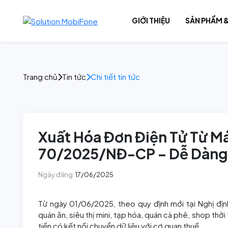
GIỚI THIỆU
SẢN PHẨM &
Giải pháp số
Trang chủ
Tin tức
Chi tiết tin tức
Nội dung số
Hạ tầng số
Xuất Hóa Đơn Điện Tử Từ Má
70/2025/NĐ-CP – Dễ Dàng
Ngày đăng:
17/06/2025
Từ ngày 01/06/2025, theo quy định mới tại Nghị đị
quán ăn, siêu thị mini, tạp hóa, quán cà phê, shop th
tiền có kết nối chuyển dữ liệu với cơ quan thuế.