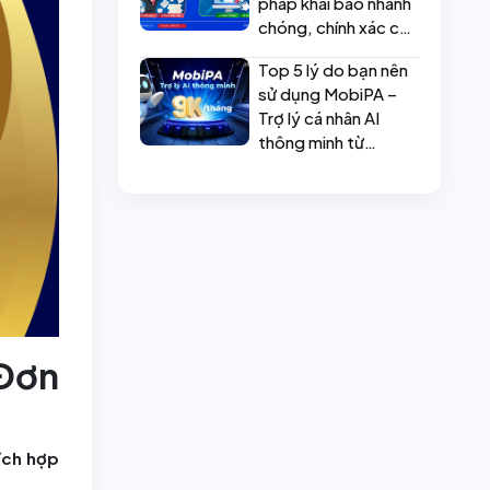
pháp khai báo nhanh
chóng, chính xác cho
doanh nghiệp
Top 5 lý do bạn nên
sử dụng MobiPA –
Trợ lý cá nhân AI
thông minh từ
MobiFone
Đơn
ích hợp