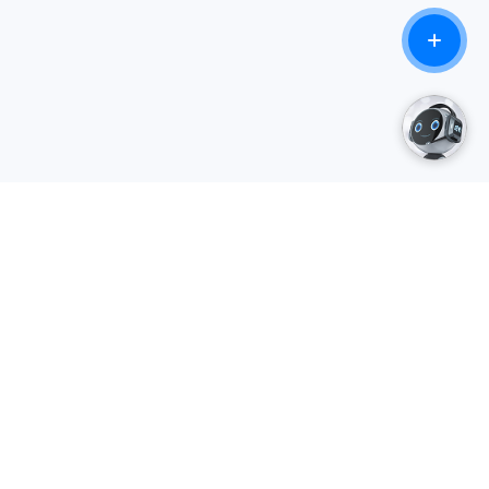
ỗ trợ
Điều khoản
ướng dẫn sử dụng
Điều khoản sử dụng
uyển dụng
Bảo mật thông tin
ộng tác viên
Điều khoản và điều kiện giao
dịch
Bảo mật thanh toán