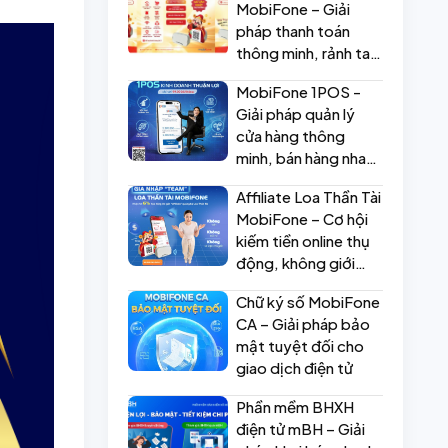
MobiFone – Giải
pháp thanh toán
thông minh, rảnh tay
bán hàng hiệu quả
MobiFone 1POS -
Giải pháp quản lý
cửa hàng thông
minh, bán hàng nhanh
– quản lý dễ
Affiliate Loa Thần Tài
MobiFone – Cơ hội
kiếm tiền online thụ
động, không giới
hạn!
Chữ ký số MobiFone
CA – Giải pháp bảo
mật tuyệt đối cho
giao dịch điện tử
Phần mềm BHXH
điện tử mBH – Giải